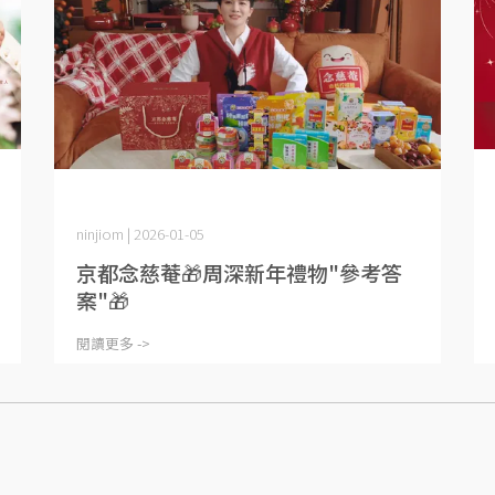
ninjiom | 2026-01-05
京都念慈菴🎁周深新年禮物"參考答
案"🎁
閱讀更多 ->