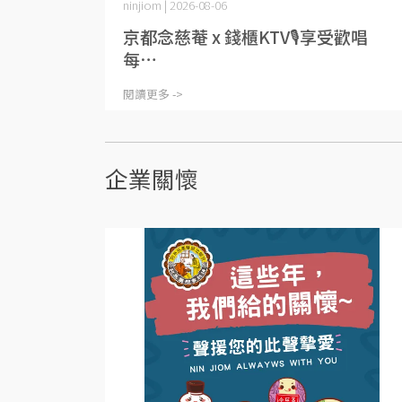
ninjiom | 2026-08-06
京都念慈菴 x 錢櫃KTV🎙️享受歡唱
每⋯
閱讀更多 ->
企業關懷