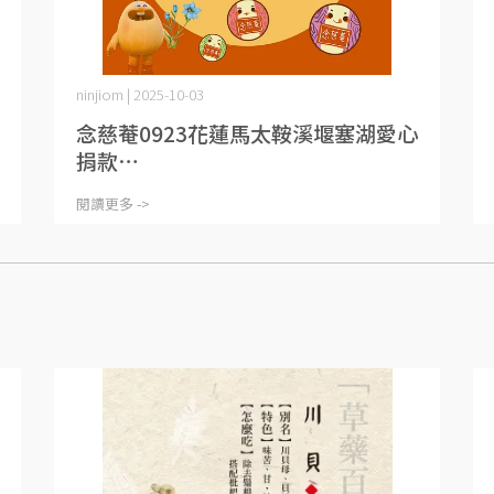
ninjiom | 2025-10-03
念慈菴0923花蓮馬太鞍溪堰塞湖愛心
捐款⋯
閱讀更多 ->