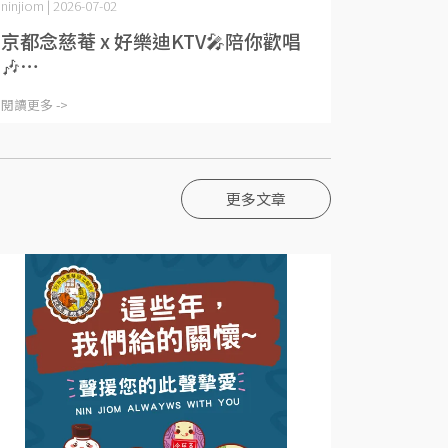
ninjiom | 2026-07-02
京都念慈菴 x 好樂迪KTV🎤陪你歡唱
🎶⋯
閱讀更多 ->
更多文章