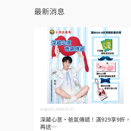
最新消息
ninjiom | 2026-07-27
深藏心意・爸氣傳遞！滿929享9折，
再送⋯