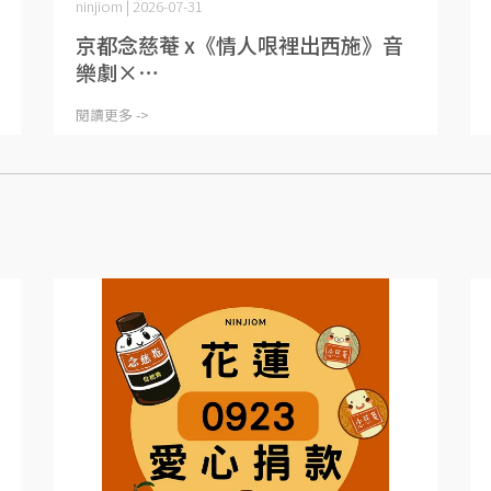
ninjiom | 2026-07-31
京都念慈菴 x《情人哏裡出西施》音
樂劇×⋯
閱讀更多 ->