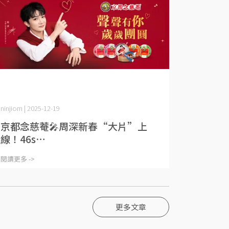
ninjiom | 2025-12-19
京都念慈菴🎤周深新春“大片”上
線！46s⋯
閱讀更多 ->
更多文章