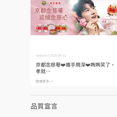
ninjiom | 2026-04-23
京都念慈菴❤️攜手周深❤️媽媽笑了，
孝就⋯
閱讀更多 ->
品質宣言