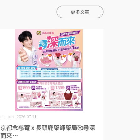
更多文章
ninjiom | 2026-07-11
京都念慈菴 x 長頸鹿藥師藥局🥰尋深
而來⋯