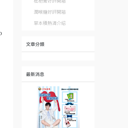
枇杷膏好評開箱
潤喉糖好評開箱
草本積熱清介紹
D
文章分類
最新消息