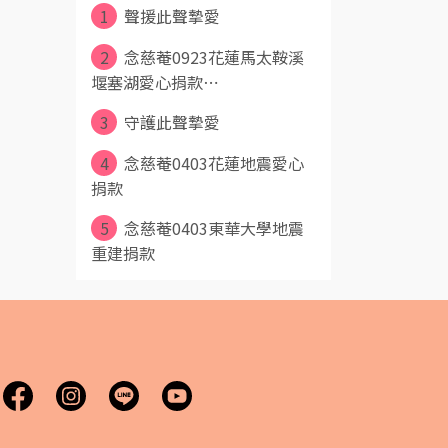
1
聲援此聲摯愛
2
念慈菴0923花蓮馬太鞍溪
堰塞湖愛心捐款⋯
3
守護此聲摯愛
4
念慈菴0403花蓮地震愛心
捐款
5
念慈菴0403東華大學地震
重建捐款