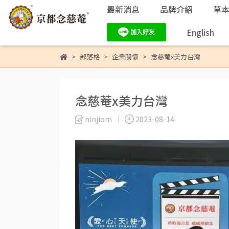
最新消息
品牌介紹
草
English
部落格
企業關懷
念慈菴x美力台灣
念慈菴x美力台灣
ninjiom
2023-08-14