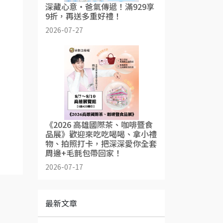
深藏心意・爸氣傳遞！滿929享
9折，再送多重好禮！
2026-07-27
《2026 高雄國際茶、咖啡暨食
品展》歡迎來吃吃喝喝、拿小禮
物、拍照打卡，把深深愛你全套
周邊+毛氈包帶回家！
2026-07-17
最新文章