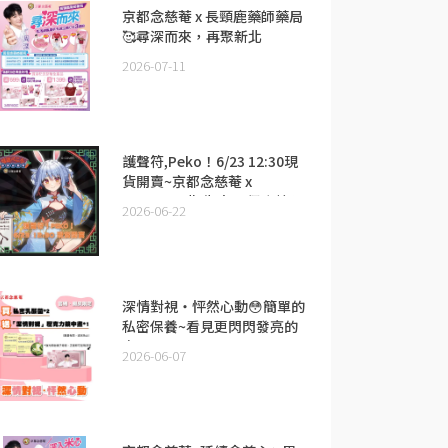
京都念慈菴 x 長頸鹿藥師藥局
🥰尋深而來，再聚新北
2026-07-11
護聲符,Peko！6/23 12:30現
貨開賣~京都念慈菴 x
hololive 3期生 兔田佩克拉限
2026-06-22
量聯名商品來囉！
深情對視・怦然心動😳簡單的
私密保養~看見更閃閃發亮的
自己✨
2026-06-07