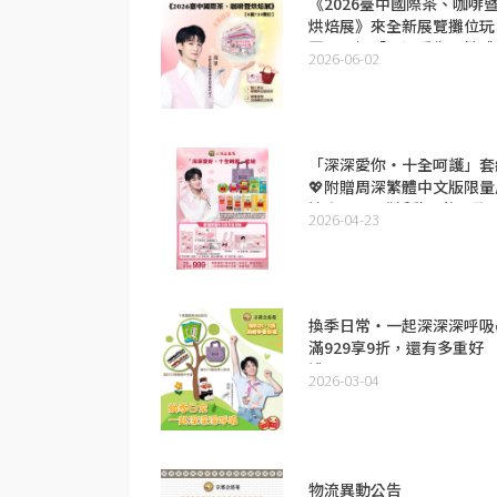
《2026臺中國際茶、咖啡
烘焙展》來全新展覽攤位玩
耍，再把「深深愛你」繁體
2026-06-02
文版全套周邊＋毛氈包帶回
家！
「深深愛你・十全呵護」套
💖附贈周深繁體中文版限量
邊商品~預購活動即將開跑
2026-04-23
換季日常・一起深深深呼吸
滿929享9折，還有多重好
禮！
2026-03-04
物流異動公告