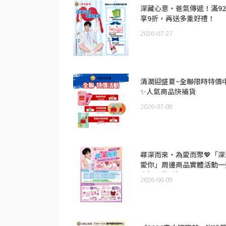
深藏心意・爸氣傳遞！滿92
享9折，再送多重好禮！
2026-07-27
清潤迎盛夏~全聯限時特價
✨人氣商品快補貨
2026-07-09
尋深而來・為愛而聚💖「深
愛你」周邊商品實體活動一
六場即將登場！
2026-06-09