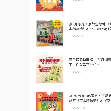
2023-07-27
🌿9月限定！京都念慈菴《
本積熱清》& 台北大巨蛋 
花絮這裡看！
2025-09-25
買手榜強勢開榜！ 每月消
王，你就是下一位！
2025-08-01
🌿 2025.07.05限定！京都
慈菴《草本積熱清》& 《樂
女孩》桃園樂天棒球場活動
2025-06-30
跑！