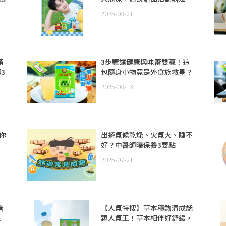
2025-08-21
滿
3步驟讓健康與味蕾雙贏！這
3
包隨身小物竟是外食族救星？
2025-08-13
你
出遊氣候乾燥、火氣大、睡不
好？中醫師曝保養3要點
2025-07-21
糖
【人氣特搜】草本積熱清成話
果
題人氣王！草本相伴好舒緩，