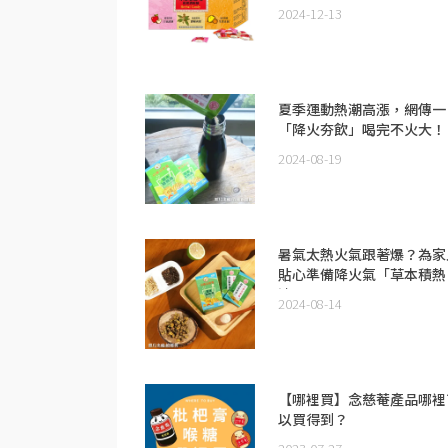
桂圓) 480公克
2024-12-13
夏季運動熱潮高漲，網傳一
「降火夯飲」喝完不火大！
2024-08-19
暑氣太熱火氣跟著爆？為家
貼心準備降火氣「草本積熱
清」
2024-08-14
【哪裡買】念慈菴產品哪裡
以買得到？