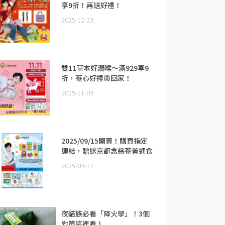
享9折！再送好禮！
2025-12-23
雙11草本好潤喉～滿929享9
折，菴心好禮帶回家！
2025-11-03
2025/09/15開賣！購買指定
連結，贈送京都念慈菴普通食
品全球代言人周深周邊贈品
2025-09-12
夜貓族必看「降火學」！3個
對策這裡看！