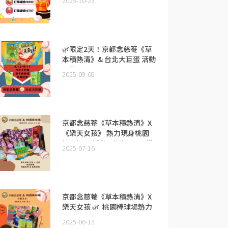
2025-10-23
🌿限定2天！京都念慈菴《草
本積熱清》& 台北大巨蛋 活動
開跑！
2025-09-08
京都念慈菴《草本積熱清》X
《樂天女孩》 熱力現身桃園
棒球場🔥 活動現場超嗨~圓滿
2025-07-16
成功！
京都念慈菴《草本積熱清》X
樂天女孩 🌿 桃園棒球場熱力
登場🔥 活動圓滿成功！
2025-06-13