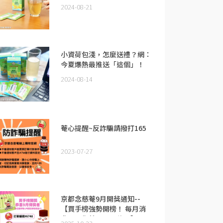
降火小清新！30秒DIY一杯
2024-08-21
「草本積熱清」
小資荷包淺，怎麼送禮？網：
今夏爆熱最推送「這個」！
2024-08-14
菴心提醒~反詐騙請撥打165
2023-07-27
京都念慈菴9月開獎通知--
【買手榜強勢開榜！ 每月消
費王，你就是下一位！】