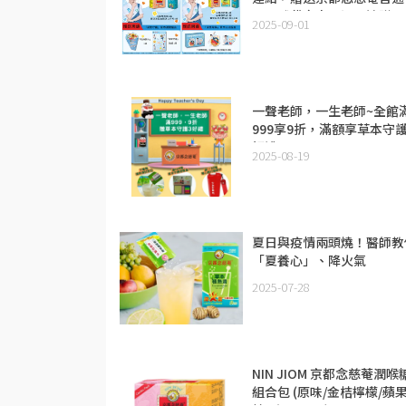
品全球代言人周深周邊贈品
2025-09-01
一聲老師，一生老師~全館
999享9折，滿額享草本守護
好禮~
2025-08-19
夏日與疫情兩頭燒！醫師教
「夏養心」、降火氣
2025-07-28
NIN JIOM 京都念慈菴潤喉
組合包 (原味/金桔檸檬/蘋