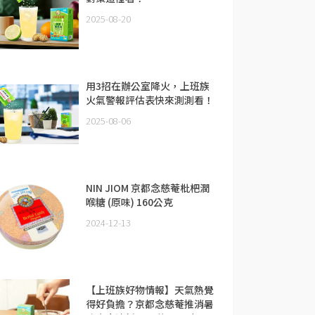
2025-08-20
用3招在辦公室降火，上班族
火氣警報評估表快來測測看！
2025-08-06
NIN JIOM 京都念慈菴枇杷潤
喉糖 (原味) 160公克
2024-12-13
【上班族好物情報】天氣熱覺
得好負擔？京都念慈菴推消暑