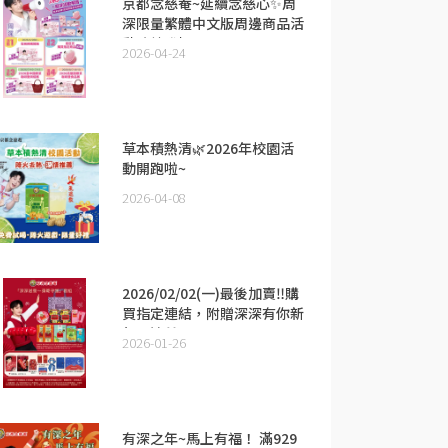
京都念慈菴~延續念慈心✨周
深限量繁體中文版周邊商品活
動陸續登場！！
2026-04-24
草本積熱清🌿2026年校園活
動開跑啦~
2026-04-08
2026/02/02(一)最後加賣‼️​​​​購
買指定連結，附贈深深有你新
年周邊🎁
2026-01-26
有深之年~馬上有福！ ​滿929