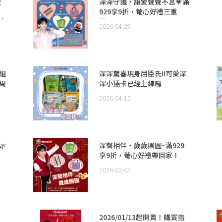
暨
深深守護・讓愛聲聲不息💗滿
929享9折，菴心好禮三重
中
送！
2026-04-29
組
深深驚喜現身屈臣氏!!可愛深
周
深小插卡已經上線囉
！
2026-04-13

深聲相伴・歲歲團圓~滿929
享9折，菴心好禮帶回家！
2026-02-03
2026/01/13起開賣！購買指