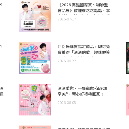
9
《2026 高雄國際茶、咖啡暨
食品展》歡迎來吃吃喝喝、拿
小禮物、拍照打卡，把深深愛
2026-07-17
你全套周邊+毛氈包帶回家！
中
屈臣氏購買指定商品，即可免
費獲得「深深的愛」趣味便簽
😍數量有限送完為止~
2026-06-22
深
深深愛你・一聲寵你~滿929
連
享9折，菴心好禮帶回家！
2026-06-08