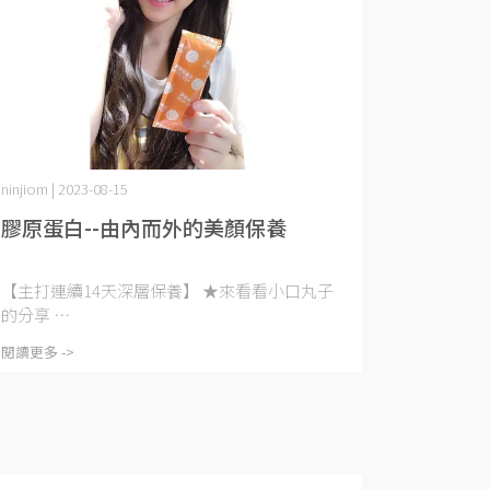
ninjiom | 2023-08-15
膠原蛋白--由內而外的美顏保養
【主打連續14天深層保養】 ★來看看小口丸子
的分享 ⋯
閱讀更多 ->