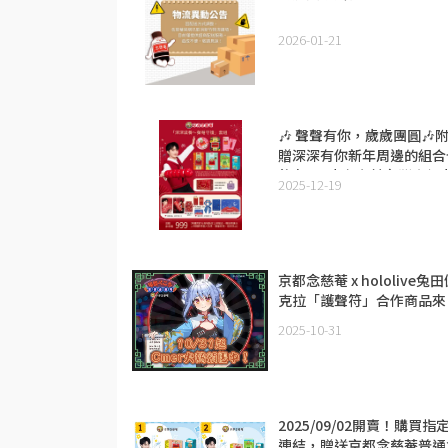
2026-01-21
🎶 聲聲有你，歲歲團圓🎶
贈深深有你新年周邊的組合
將在1月中左右於台灣官網
2025-12-19
架✨
京都念慈菴 x hololive兔
克拉「護聲符」合作商品來
囉！
2025-10-31
2025/09/02開賣！購買指
連結，贈送京都念慈菴普通