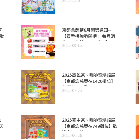
2025-11-07
草
京都念慈菴8月開獎通知--
活動
【買手榜強勢開榜！ 每月消
費王，你就是下一位！】
2025-09-15
費
2025高雄茶、咖啡暨烘焙展
【京都念慈菴在1420攤位】
歡迎來相見歡！
2025-07-25
念
2025臺中茶、咖啡暨烘焙展
天
【京都念慈菴在749攤位】歡
開
迎來相見歡！
2025-06-26