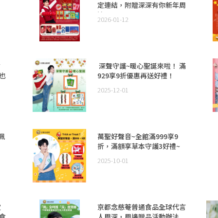
定連結，附贈深深有你新年周
邊💜
2026-01-12
附
​ 深聲守護~暖心聖誕來啦！ ​滿
也
929享9折優惠再送好禮！
上
2025-12-01
田佩
萬聖好聲音~全館滿999享9
折，滿額享草本守護3好禮~
2025-10-01
定
京都念慈菴普通食品全球代言
食
人周深，周邊贈品活動辦法