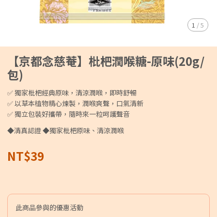
1
/
5
【京都念慈菴】枇杷潤喉糖-原味(20g/
包)
✅ 獨家枇杷經典原味，清涼潤喉，即時舒暢
✅ 以草本植物精心煉製，潤喉爽聲，口氣清新
✅ 獨立包裝好攜帶，隨時來一粒呵護聲音
◆清真認證 ◆獨家枇杷原味、清涼潤喉
NT$39
此商品參與的優惠活動