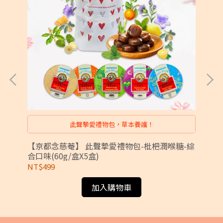
潤
此聲摯愛禮物包，草本養護！
)
【京都念慈菴】 此聲摯愛禮物包-枇杷潤喉糖-綜
【
合口味(60g/盒X5盒)
合口
NT$499
NT
加入購物車