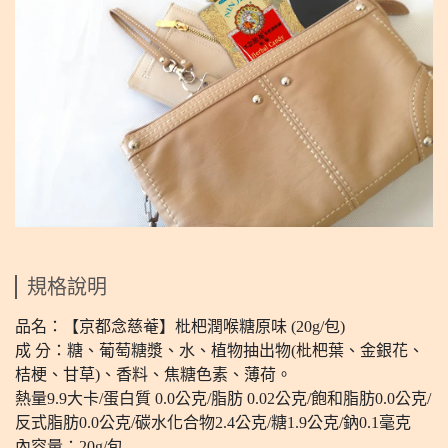
規格說明
品名：【京都念慈菴】枇杷潤喉糖原味 (20g/包)
成 分：糖、葡萄糖漿、水、植物抽出物(枇杷葉、金銀花、
桔梗、甘草)、香料、焦糖色素、薄荷。
熱量9.9大卡/蛋白質 0.0公克/脂肪 0.02公克/飽和脂肪0.0公克/
反式脂肪0.0公克/碳水化合物2.4公克/糖1.9公克/鈉0.1毫克
內容量：20g/包