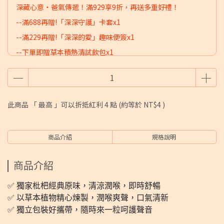
深藏心意・爸氣傳遞！滿929享9折，再送多重好禮！
--滿688再贈!「深深守護」卡套x1
--滿229再贈!「深深的愛」趣味便簽x1
--下單即贈草本積熱清試飲包x1
此商品 「 最高 」可以折抵紅利
4
點 (約等於
NT$4
)
商品介紹
規格說明
商品介紹
✅ 獨家枇杷經典原味，清涼潤喉，即時舒暢
✅ 以草本植物精心煉製，潤喉爽聲，口氣清新
✅ 獨立包裝好攜帶，隨時來一粒呵護聲音