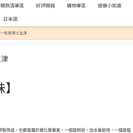
本積熱清專區
好評開箱
購物專區
健康小知識
日本語
泡一包來降火生津
生津
味】
研製而成，也都是屬於植化營養素，一個是粉狀，加水後飲用，一個是錠