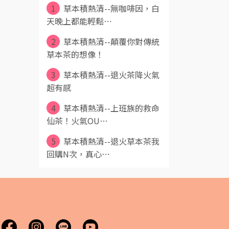
1
草本積熱清--無咖啡因，白
天晚上都能輕鬆⋯
2
草本積熱清--顛覆你對傳統
草本茶的想像！
3
草本積熱清--退火茶降火氣
超有感
4
草本積熱清--上班族的救命
仙茶！火氣OU⋯
5
草本積熱清--退火草本茶我
回購N次，真心⋯