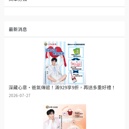
最新消息
深藏心意・爸氣傳遞！滿929享9折，再送多重好禮！
2026-07-27