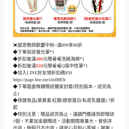
💓感恩教師歡慶中秋~滿899享88折
◆下單就送螢光筆*1
◆折扣後滿
488
元贈菴菴洗碗海綿*1
◆折扣後滿
928
元贈菴菴Q版中性筆*1
◆加入LINE好友領折扣碼$50
https://page.line.me/olx0883r
◆下單圓盒喉糖贈送獨家封套(特別版本，送完為
止)
◆保健食品(葉黃素/紅麴/膠原蛋白/私密乳酸菌) 7折
起
◆特別注意：贈品送完為止，滿額門檻達到即贈送
1個，不累加金額贈送。活動期間單量大，會依序
出貨，例假日不出貨，請安心且耐心等候，謝謝。