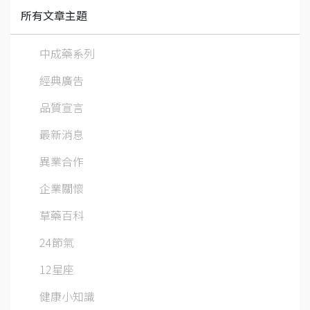
所有文章主題
中成藥系列
經典廣告
品質宣言
最新消息
異業合作
企業關懷
草藥百科
24節氣
12星座
健康小知識