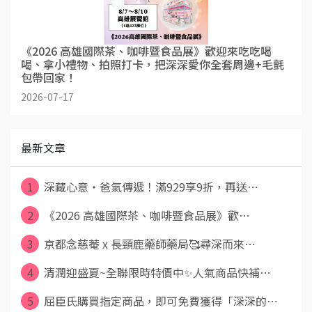
《2026 高雄國際茶、咖啡暨食品展》歡迎來吃吃喝
喝、拿小禮物、拍照打卡，把深深愛你全套周邊+毛氈
包帶回家！
2026-07-17
最新文章
1
深藏心意・爸氣傳遞！滿929享9折，再送⋯
2
《2026 高雄國際茶、咖啡暨食品展》歡⋯
3
京都念慈菴 x 長頸鹿藥師藥局🥰尋深而來⋯
4
清潤迎盛夏~全聯限時特價中✨人氣商品快補⋯
5
屈臣氏購買指定商品，即可免費獲得「深深的⋯