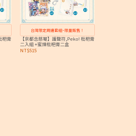
！
台灣限定周邊套組~限量販售！
枇杷膏
【京都念慈菴】護聲符,Peko! 枇杷膏
二入組 +蜜煉枇杷膏二盒
NT$515