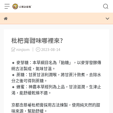
枇杷膏甜味哪裡來?
ninjiom
2023-08-14
🔸 麥芽糖：本草綱目名為「飴糖」，以麥芽發酵傳
統古法製成，氣味甘溫。
🔸 蔗糖：甘蔗甘涼利潤喉，將甘蔗汁熬煮，去除水
分之後可得到蔗糖。
🔸 蜂蜜：神農本草經列為上品，甘涼滋潤，生津止
渴，能舒緩乾燥不適。
京都念慈菴枇杷膏採用古法煉製，使用純天然的甜
味來源，幫助舒緩。