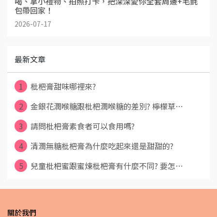
喝、拿小禮物、拍照打卡，把深深愛你全套周邊+毛氈
包帶回家！
2026-07-17
最新文章
1
枇杷膏甜味哪裡來?
2
金銀花潤喉糖跟枇杷潤喉糖的差別? 檸檬草⋯
3
請問枇杷膏素食者可以食用嗎?
4
清潤無糖枇杷膏為什麼吃起來還是甜甜的?
5
兒童枇杷蜜跟蜜煉枇杷膏有什麼不同? 要怎⋯
關於我們